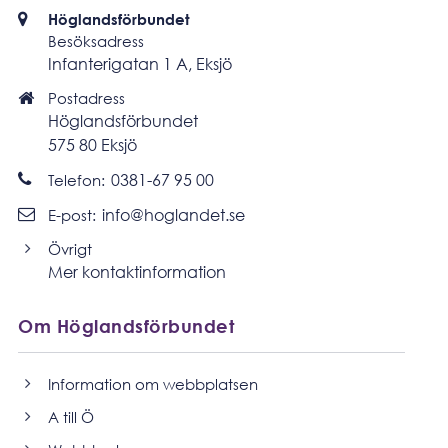
Besöksadress
Höglandsförbundet
Besöksadress
Infanterigatan 1 A, Eksjö
Postadress
Postadress
Höglandsförbundet
575 80 Eksjö
Ring
0381-67 95 00
Telefon:
Skicka
info@hoglandet.se
E-post:
e-
post
Övrigt
Mer kontaktinformation
Om Höglandsförbundet
Information om webbplatsen
A till Ö