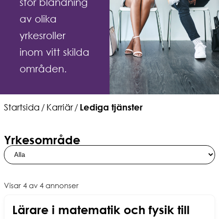
stor blandning
av olika
yrkesroller
inom vitt skilda
områden.
Startsida
/
Karriär
/
Lediga tjänster
Yrkesområde
Resultatet
Filter
kommer
uppdaterat.
att
Visar
uppdateras
resultat
Visar 4 av 4 annonser
automatiskt
för:
Lärare i matematik och fysik till
när
Alla