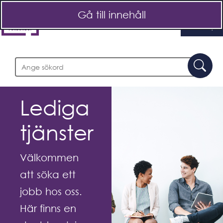
Gå till innehåll
Meny
Sök
Sö
Lediga
tjänster
Välkommen
att söka ett
jobb hos oss.
Här finns en