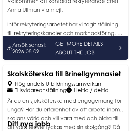
Välkommen att kontakta rekryterande chef
Anna Ullman via mejl.
Inför rekryteringsarbetet har vi tagit ställning
till rekryteringskanaler och marknadsföring. Vi
undanbeder oss bestämt kontakt med
GET MORE DETAILS
Ansök senast
:
mediesäljare, rekryteringssajter och liknande.
2026-08-09
ABOUT THE JOB
Skolsköterska till Brinellgymnasiet
Arbetsplats
:
Höglandets Utbildningssamverkan
Anställningsform
:
Omfattning
:
Tillsvidareanställning
Heltid / deltid
Är du en sjuksköterska med engagemang för
unga? Har du erfarenhet av att arbeta inom
skolans värld och vill vara med och bidra till
Ditt nya jobb
att våra elever lyckas med sin skolgång? Då