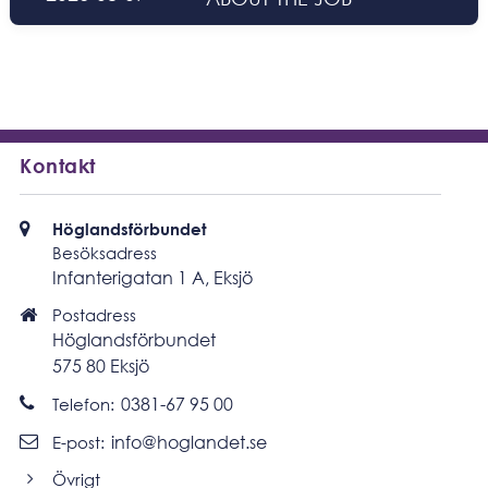
Kontakt
Besöksadress
Höglandsförbundet
Besöksadress
Infanterigatan 1 A, Eksjö
Postadress
Postadress
Höglandsförbundet
575 80 Eksjö
Ring
0381-67 95 00
Telefon:
Skicka
info@hoglandet.se
E-post:
e-
post
Övrigt