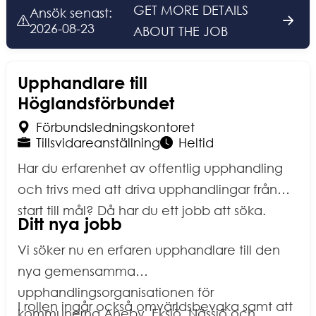
efter att arbetstillståndet har kontrollerats, i
undanbeder oss bestämt kontakt med
GET MORE DETAILS
Ansök senast
:
enlighet med utlänningsförordningen.
mediesäljare, rekryteringssajter och liknande.
2026-08-23
ABOUT THE JOB
Upphandlare till
Höglandsförbundet
Arbetsplats
:
Förbundsledningskontoret
Anställningsform
:
Omfattning
:
Tillsvidareanställning
Heltid
Har du erfarenhet av offentlig upphandling
och trivs med att driva upphandlingar från
start till mål? Då har du ett jobb att söka.
Ditt nya jobb
Vi söker nu en erfaren upphandlare till den
nya gemensamma
upphandlingsorganisationen för
I rollen ingår också omvärldsbevaka samt att
kommunerna Aneby, Eksjö, Nässjö och