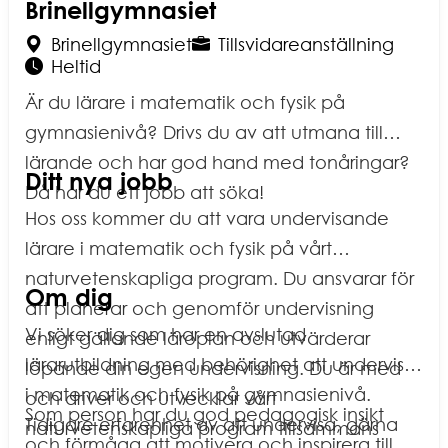
Brinellgymnasiet
du
Arbetsplats
:
Anställningsform
:
Brinellgymnasiet
Tillsvidareanställning
gör
Omfattning
:
Heltid
ett
Är du lärare i matematik och fysik på
val.
gymnasienivå? Drivs du av att utmana till
lärande och har god hand med tonåringar?
Ditt nya jobb
Då har du ett jobb att söka!
Hos oss kommer du att vara undervisande
lärare i matematik och fysik på vårt
naturvetenskapliga program. Du ansvarar för
Om dig
att planerar och genomför undervisning
Vi söker dig som har en avslutad
enligt gällande läroplan och utvärderar
lärarutbildning med behörighet att undervisa
löpande din egen undervisning. Du är med
i matematik och fysik på gymnasienivå.
och driver och utvecklar vårt
Som person har du god pedagogisk insikt
Tidigare erfarenhet av att undervisa, gärna
naturvetenskapliga program tillsammans
och förmåga att motivera och inspirera till