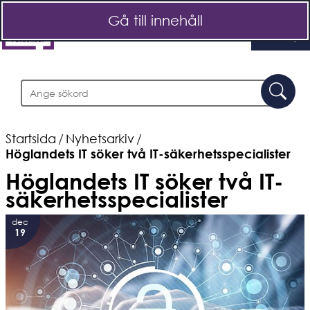
Gå till innehåll
Meny
Sök
Sö
Startsida
/
Nyhetsarkiv
/
Höglandets IT söker två IT-säkerhetsspecialister
Höglandets IT söker två IT-
säkerhetsspecialister
dec
19