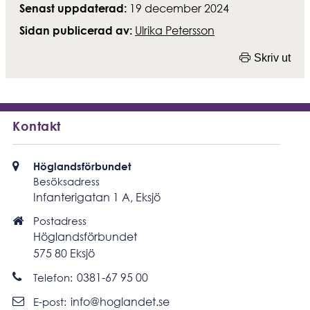
Detta är en rubrik
19 december 2024
Senast uppdaterad:
Ulrika Petersson
Sidan publicerad av:
Skriv ut
Kontakt
Besöksadress
Höglandsförbundet
Besöksadress
Infanterigatan 1 A, Eksjö
Postadress
Postadress
Höglandsförbundet
575 80 Eksjö
Ring
0381-67 95 00
Telefon:
Skicka
info@hoglandet.se
E-post: