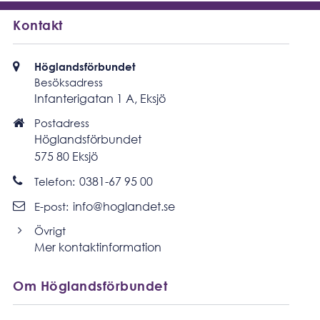
Kontakt
Besöksadress
Höglandsförbundet
Besöksadress
Infanterigatan 1 A, Eksjö
Postadress
Postadress
Höglandsförbundet
575 80 Eksjö
Ring
0381-67 95 00
Telefon:
Skicka
info@hoglandet.se
E-post:
e-
post
Övrigt
Mer kontaktinformation
Om Höglandsförbundet