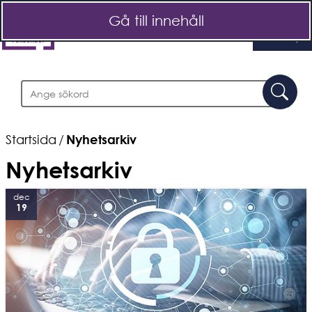
Gå till innehåll
Meny
Sök
Sö
Startsida
/
Nyhetsarkiv
Nyhetsarkiv
dec
19