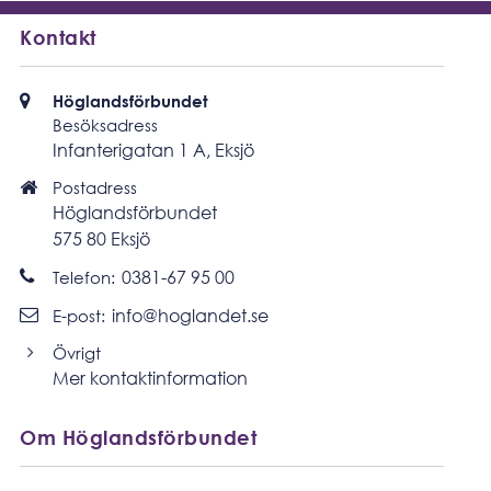
Kontakt
Besöksadress
Höglandsförbundet
Besöksadress
Infanterigatan 1 A, Eksjö
Postadress
Postadress
Höglandsförbundet
575 80 Eksjö
Ring
0381-67 95 00
Telefon:
Skicka
info@hoglandet.se
E-post:
e-
post
Övrigt
Mer kontaktinformation
Om Höglandsförbundet